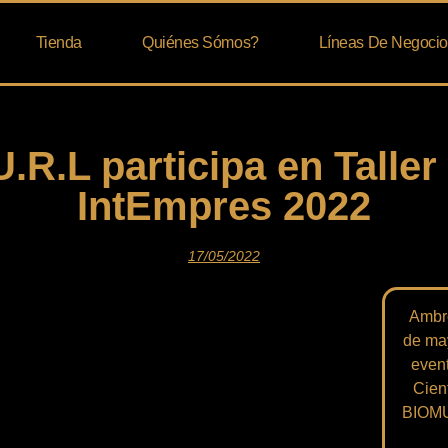
Tienda
Quiénes Sómos?
Líneas De Negocio
R.L participa en Taller
IntEmpres 2022
17/05/2022
Ambro
de may
event
Cient
BIOMUN