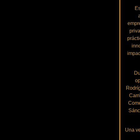
Es
empre
priv
prácti
inno
impac
Du
op
Rodríg
Carr
Comer
Sánc
Una ve