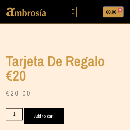
0
€
0.00
QUIÉNES SÓMOS?
LÍNEAS DE NEGOCIOS
Tarjeta De Regalo
€20
€
20.00
Add to cart