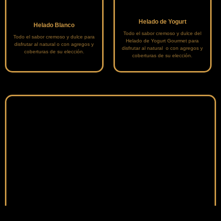
Helado de Yogurt
Helado Blanco
Todo el sabor cremoso y dulce del
Todo el sabor cremoso y dulce para
Helado de Yogurt Gourmet para
disfrutar al natural o con agregos y
disfrutar al natural o con agregos y
coberturas de su elección.
coberturas de su elección.
Bianco Rosa